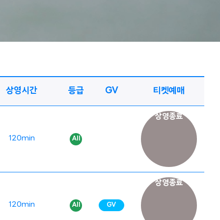
상영시간
등급
GV
티켓예매
상영종료
120min
상영종료
120min
GV