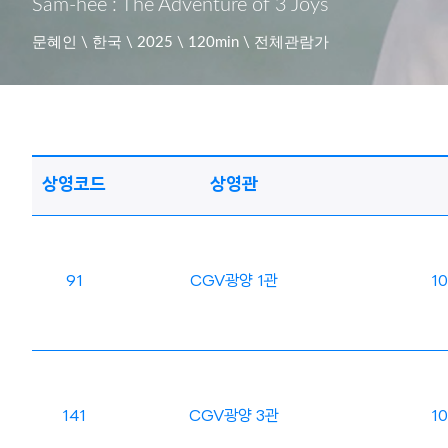
Sam-hee : The Adventure of 3 Joys
문혜인 \ 한국 \ 2025 \ 120min \ 전체관람가
상영코드
상영관
91
CGV광양 1관
10
141
CGV광양 3관
10