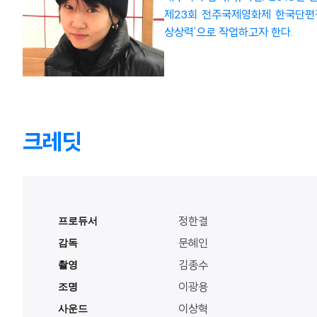
제23회 전주국제영화제 한국단편경쟁
상상력’으로 작업하고자 한다.
크레딧
프로듀서
정한결
감독
문혜인
촬영
김종수
조명
이광용
사운드
이상혁