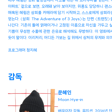
배우 혜림은 영화 촬영장에서 사고를 겪은 뒤 트라우마를 얻는다. 
아파트.’ 겉으로 보면, 오래돼 낡아 보이지만, 위풍도 당당하니 괜
매혹된 혜림은 삼희를 카메라에 담기 시작하고, 스스로에게 삼희라는
얻는다. 〈삼희: The Adventure of 3 Joys〉는 단편
나간다. 기존의 틀에 얽매이거나 고정된 이름으로 자신을 가두고 싶지 
기쁨이 무성한 수풀에 관한 은유로 해석해도 무방하다. 이 영화에서
듯이 말이다. 이리저리, 어디든 가보는 길 위에서 상처의 무게와 의
프로그래머 정지혜
감독
문혜인
Moon Hye-in
배우이자 감독, 뮤지션. 2016년