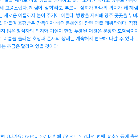
이 일을 계기로 서울 생활을 정리하고 낯선 도시인 경기도 양주로 이주해
스레 고풍스럽다. 혜림이 ‘삼희’라고 부르니, 삼희가 하나의 의미가 돼
 새로운 이름까지 붙여 주기에 이른다. 방랑을 자처해 양주 곳곳을 누비
 〈트랜짓〉을 만들며 호평받은 감독이자 배우 문혜인의 장편 연출 데뷔작이다
않은 창작자의 의지와 기질이 한껏 투영된 이것은 분방한 모험극이다. ‘삼희
 이름을 둘러싼 호명과 존재의 상태는 계속해서 변모해 나갈 수 있다.
미는 조금은 달라져 있을 것이다.
 단편 〈나가요: ながよ〉로 데뷔해 〈인서트〉, 〈다섯 번째 흉추〉 등에 출