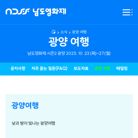
NDFF
전체
-
메뉴
남도영화제
시즌2
소식
광양 여행
광양
광양 여행
남도영화제 시즌2 광양 2025. 10. 23.(목)~27.(월)
공지사항
자주 묻는 질문(FAQ)
보도자료
광양 여행
메일링
광양여행
낮과 밤이 빛나는 광양여행