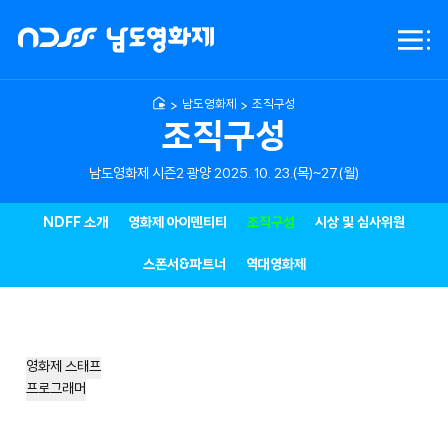
NDFF
전체
-
메뉴
남도영화제
시즌2
남도영화제
조직구성
광양
조직구성
남도영화제 시즌2 광양 2025. 10. 23.(목)~27.(월)
NDFF 소개
영화제 아이덴티티
조직구성
시상 및 심사위원
스폰서&파트너
역대영화제
영화제 스태프
프로그래머