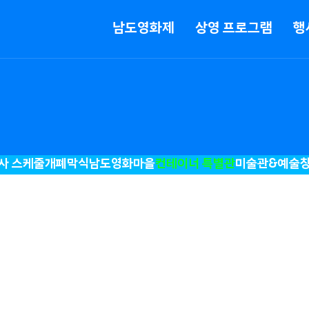
메뉴
남도영화제
상영 프로그램
행
사 스케줄
개폐막식
남도영화마을
컨테이너 특별관
미술관&예술