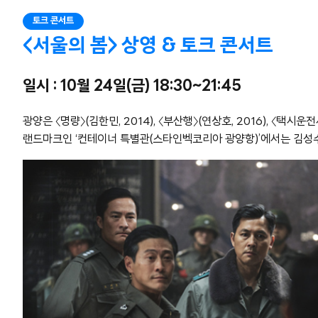
토크 콘서트
<서울의 봄> 상영 & 토크 콘서트
일시 : 10월 24일(금) 18:30~21:45
광양은 〈명량〉(김한민, 2014), 〈부산행〉(연상호, 2016), 〈택시
랜드마크인 ‘컨테이너 특별관(스타인벡코리아 광양항)’에서는 김성수