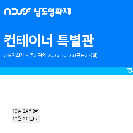
NDFF
-
남도영화제
시즌2
컨테이너 특별관
광양
남도영화제 시즌2 광양 2025. 10. 23.(목)~27.(월)
행
10월 24일(금)
10월 25일(토)